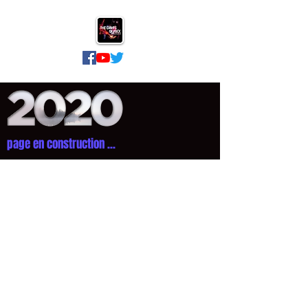
page en construction ...
QUI SOMMES NOUS
Equipe
Historique
Mentions légales
NOUS CONTACTER